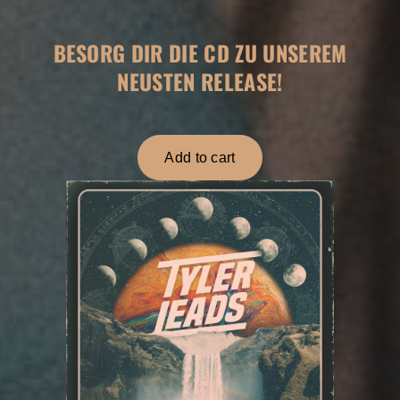
e
t
s
BESORG DIR DIE CD ZU UNSEREM
NEUSTEN RELEASE!